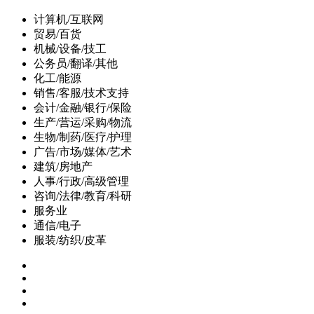
计算机/互联网
贸易/百货
机械/设备/技工
公务员/翻译/其他
化工/能源
销售/客服/技术支持
会计/金融/银行/保险
生产/营运/采购/物流
生物/制药/医疗/护理
广告/市场/媒体/艺术
建筑/房地产
人事/行政/高级管理
咨询/法律/教育/科研
服务业
通信/电子
服装/纺织/皮革