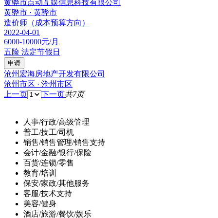
黄骅市点动互娱信息科技有限公司
黄骅市 · 黄骅市
造价师（成本预算方向）
2022-04-01
6000-10000元/月
五险
法定节假日
申请
沧州宏海房地产开发有限公司
沧州市区 · 沧州市区
上一页
下一页
共7页
人事/行政/高级管理
普工/技工/司机
销售/销售管理/销售支持
会计/金融/银行/保险
百货/连锁/零售
教育/培训
保安/家政/其他服务
客服/技术支持
美容/健身
酒店/旅游/餐饮/娱乐