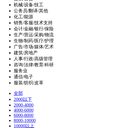
机械/设备/技工
公务员/翻译/其他
化工/能源
销售/客服/技术支持
会计/金融/银行/保险
生产/营运/采购/物流
生物/制药/医疗/护理
广告/市场/媒体/艺术
建筑/房地产
人事/行政/高级管理
咨询/法律/教育/科研
服务业
通信/电子
服装/纺织/皮革
全部
2000以下
2000-4000
4000-6000
6000-8000
8000-10000
10000以上