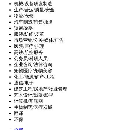
机械/设备研发制造
生产/营运/质量/安全
物流/仓储
汽车制造/销售/服务
贸易/采购
服装/纺织/皮革
市场营销/公关/媒体/广告
医院/医疗/护理
高铁/航空服务
公务员/科研人员
企业咨询/法律咨询
宠物医疗/宠物美容
化工/能源/矿产/工程
通信/电子
建筑工程/房地产/物业管理
艺术设计/出版/影视
计算机/互联网
生物制药/医疗器械
翻译
环保