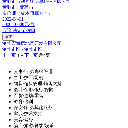
黄骅市点动互娱信息科技有限公司
黄骅市 · 黄骅市
造价师（成本预算方向）
2022-04-01
6000-10000元/月
五险
法定节假日
申请
沧州宏海房地产开发有限公司
沧州市区 · 沧州市区
上一页
下一页
共7页
人事/行政/高级管理
普工/技工/司机
销售/销售管理/销售支持
会计/金融/银行/保险
百货/连锁/零售
教育/培训
保安/家政/其他服务
客服/技术支持
美容/健身
酒店/旅游/餐饮/娱乐