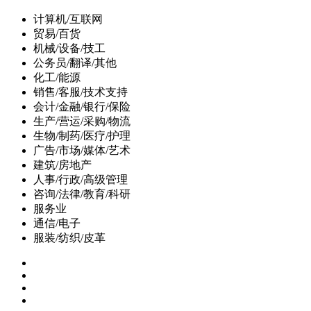
计算机/互联网
贸易/百货
机械/设备/技工
公务员/翻译/其他
化工/能源
销售/客服/技术支持
会计/金融/银行/保险
生产/营运/采购/物流
生物/制药/医疗/护理
广告/市场/媒体/艺术
建筑/房地产
人事/行政/高级管理
咨询/法律/教育/科研
服务业
通信/电子
服装/纺织/皮革