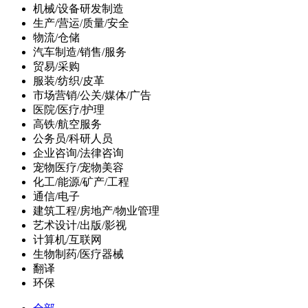
机械/设备研发制造
生产/营运/质量/安全
物流/仓储
汽车制造/销售/服务
贸易/采购
服装/纺织/皮革
市场营销/公关/媒体/广告
医院/医疗/护理
高铁/航空服务
公务员/科研人员
企业咨询/法律咨询
宠物医疗/宠物美容
化工/能源/矿产/工程
通信/电子
建筑工程/房地产/物业管理
艺术设计/出版/影视
计算机/互联网
生物制药/医疗器械
翻译
环保