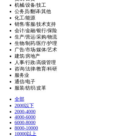
机械/设备/技工
公务员/翻译/其他
化工/能源
销售/客服/技术支持
会计/金融/银行/保险
生产/营运/采购/物流
生物/制药/医疗/护理
广告/市场/媒体/艺术
建筑/房地产
人事/行政/高级管理
咨询/法律/教育/科研
服务业
通信/电子
服装/纺织/皮革
全部
2000以下
2000-4000
4000-6000
6000-8000
8000-10000
10000以上